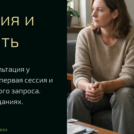
ия и
ать
льтация у
 первая сессия и
ого запроса.
даниях.
пии