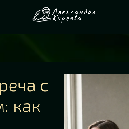
реча с
: как