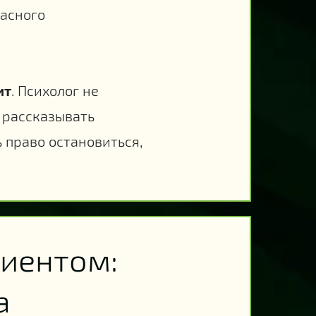
пасного
ит
. Психолог не
т рассказывать
ь право остановиться,
лиентом:
а