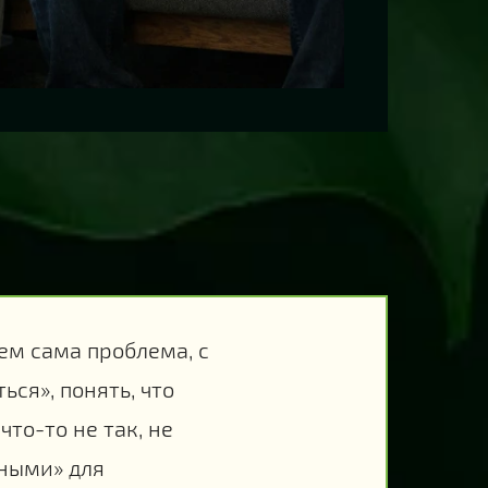
ем сама проблема, с
ься», понять, что
что-то не так, не
зными» для