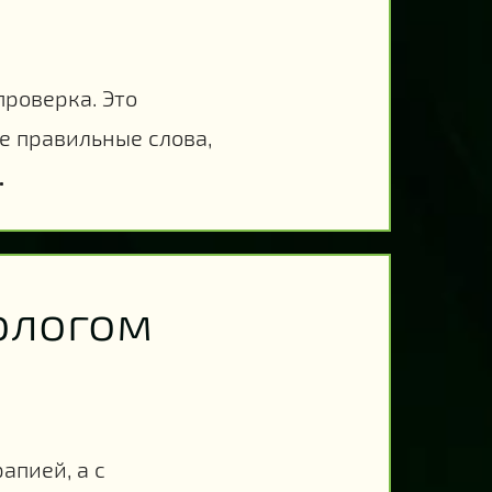
проверка. Это
е правильные слова,
.
ологом
апией, а с